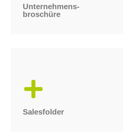
Unternehmens­
broschüre
Verkauf.
nennt konkrete Argumente für den
Produktbilder und Headlines und
bis 8 Seiten, enthält ausdrucksstarke
Ein Salesfolder besteht meist aus 4
Salesfolder