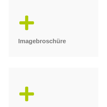
bei ca. 12-16 Seiten.­
gedruckten Unternehmens­darstellung
Meist beträgt der Umfang der
hochwertige Optik im Vordergrund.
Imagebilder, Typographie und eine
Bei der Gestaltung stehen
Imagebroschüre
Imagebroschüre.
zum Unternehmen als eine
Schaubilder und informativere Texte
meist mehr Fachinformationen,
Die Unternehmensbroschüre enthält