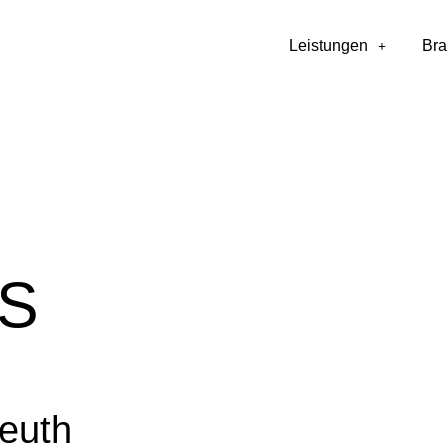
Leistungen
Br
S
euth