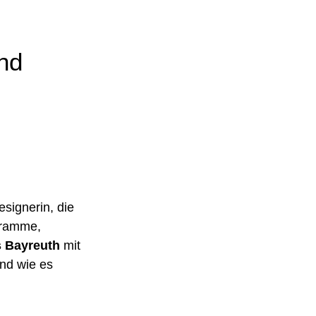
und
esignerin, die
ogramme,
s Bayreuth
mit
und wie es