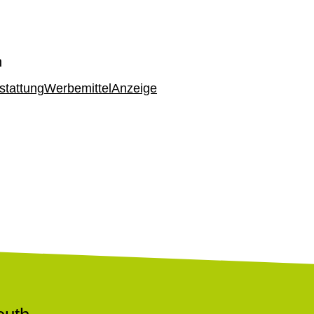
h
stattung
Werbemittel
Anzeige