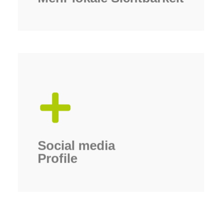
unseriös.
auffindbar, wirkt man schnell als
Unternehmens. Sind Sie hier nicht
digitale Aushängeschilde Ihres
Media Profile wie zB. bei Facebook,
Neben Ihrer Website, sind Social
Social media
Profile