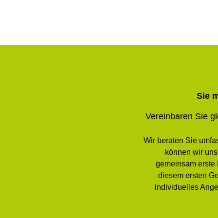
Sie 
Vereinbaren Sie gl
Wir beraten Sie umfas
können wir uns
gemeinsam erste M
diesem ersten Ge
individuelles Ange