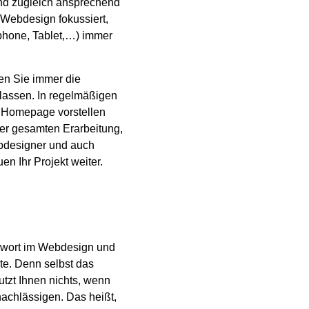
und zugleich ansprechend
 Webdesign fokussiert,
phone, Tablet,…) immer
ben Sie immer die
lassen. In regelmäßigen
 Homepage vorstellen
r gesamten Erarbeitung,
ebdesigner und auch
n Ihr Projekt weiter.
rwort im Webdesign und
ite. Denn selbst das
tzt Ihnen nichts, wenn
achlässigen. Das heißt,