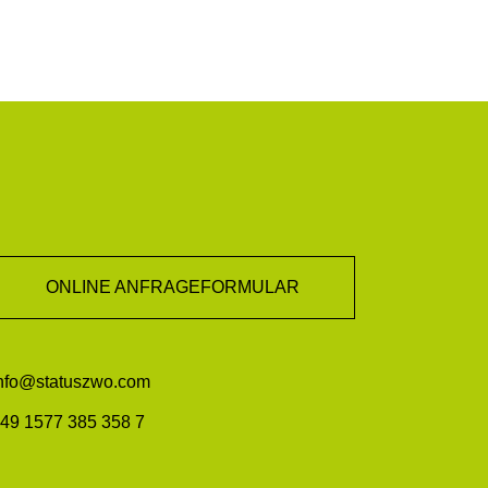
ONLINE ANFRAGEFORMULAR
nfo@statuszwo.com
49 1577 385 358 7