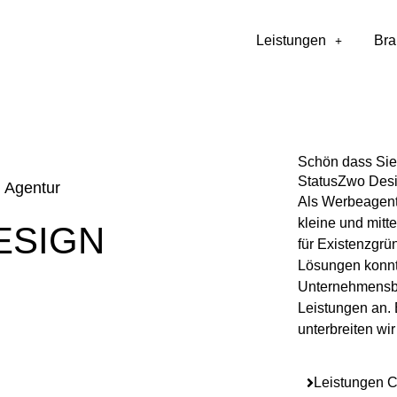
Leistungen
Br
Schön dass Sie
StatusZwo Desi
n Agentur
Als Werbeagent
kleine und mit
ESIGN
für Existenzgrü
Lösungen konnte
Unternehmensbe
Leistungen an. 
unterbreiten wir
Leistungen C