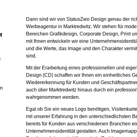
Dann sind wir von StatusZwo Design genau der rich
Werbeagentur in Marktredwitz. Wir stehen für mod
Bereichen
Grafikdesign
,
Corporate Design
, Print u
M
mit Ihnen entwickeln wir eine Unternehmensidentitä
und die Werte, das Image und den Charakter vermitt
sind.
s
Mit der Erarbeitung eines professionellen und eig
Design (CD) schaffen wir Ihnen ein einheitliches G
Wiedererkennung für Kunden und Geschäftspartner 
rn
auch über Marktredwitz hinaus durch ein profession
wahrgenommen werden.
Egal ob Sie ein neues Logo benötigen, Visitenkart
mit unserer Erfahrung in den unterschiedlichsten B
e
bereits für Kunden aus verschiedenen Branchen e
Unternehmensidentität gestalten. Auch Imagemapp