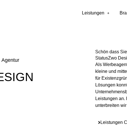
Leistungen
Br
Schön dass Sie
StatusZwo Desi
n Agentur
Als Werbeagent
kleine und mit
ESIGN
für Existenzgrü
Lösungen konnte
Unternehmensbe
Leistungen an. 
unterbreiten wir
Leistungen C